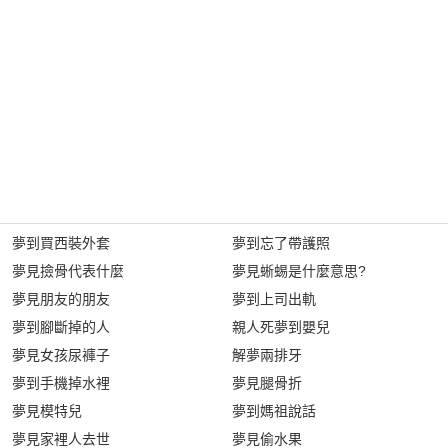
夢到買西裝外套
夢到忘了帶護照
夢見撿骨代表什麼
夢見蜥蜴是什麼意思?
夢見朋友的朋友
夢到上司出軌
夢到腳斷掉的人
親人死夢到嬰兒
夢見女孩尿褲子
解夢兩排牙
夢到手機掉水裡
夢見腿骨折
夢見模特兒
夢到媽祖說話
夢見家裡人去世
夢見偷水果