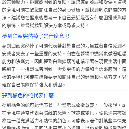
於某種壓力、挑戰或困難的反映，讓您感到脆弱和受傷。這樣
的夢境可能提醒您關注自己的身心健康，並找到解決問題的方
法。建議您在醒來後思考一下自己最近是否有什麼困擾或焦慮
的事情，並嘗試找到解決方案或尋求支持。
夢到臼齒突然掉了是什麼意思
夢到臼齒突然掉了可能代表著對於自己的力量或者自信感到不
安或者失去了一些重要的支持。臼齒在夢境中通常象徵著咀嚼
能力和決斷力，因此夢到臼齒掉落可能暗示著在現實生活中面
臨到了一些挑戰或者困難，需要更多的力量和自信來應對。這
樣的夢境也可能提醒你要更加關注自己的健康和生活方式，以
確保自己能夠保持強大和穩固。
夢到橘色的蛇代表什麼
夢到橘色的蛇可能代表著一些警示或象徵意義。一般來說，蛇
在夢境中通常代表著隱藏的恐懼、欺詐或變化。橘色通常被認
為是一種充滿活力和熱情的顏色，可能表示著你對某些事情充
滿熱情或激情，但同時也需要小心處理，以免被欺騙或受到傷