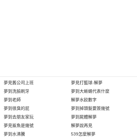
夢見舊公司上班
夢見打籃球-解夢
夢到洗臉刷牙
夢到大蜥蜴代表什麼
夢到老師
解夢水餃數字
夢到很臭的屁
夢到掉頭髮要簽幾號
夢到去朋友家玩
夢到屍體解夢
夢見鯊魚是幾號
解夢說再見
夢到水沸騰
539怎麼解夢