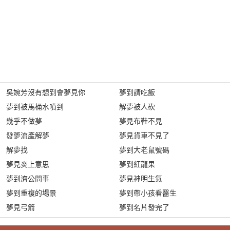
吳婉芳沒有想到會夢見你
夢到請吃飯
夢到被馬桶水噴到
解夢被人砍
幾乎不做夢
夢見布鞋不見
發夢流產解夢
夢見貨車不見了
解夢找
夢到大老鼠號碼
夢見炎上意思
夢到紅龍果
夢到濟公問事
夢見神明生氣
夢到重複的場景
夢到帶小孩看醫生
夢見弓箭
夢到名片發完了