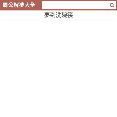
周公解夢大全
夢到洗碗筷