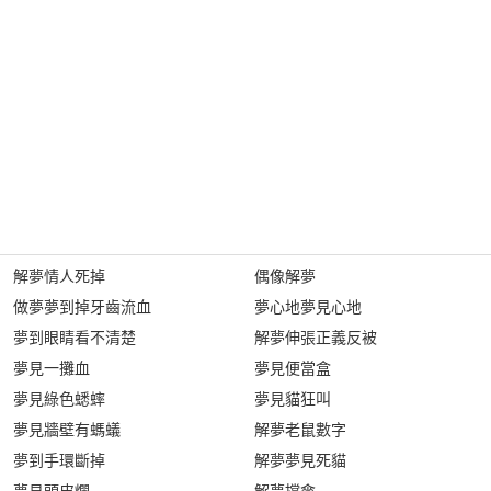
解夢情人死掉
偶像解夢
做夢夢到掉牙齒流血
夢心地夢見心地
夢到眼睛看不清楚
解夢伸張正義反被
夢見一攤血
夢見便當盒
夢見綠色蟋蟀
夢見貓狂叫
夢見牆壁有螞蟻
解夢老鼠數字
夢到手環斷掉
解夢夢見死貓