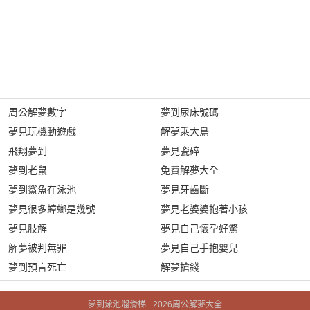
周公解夢數字
夢到尿床號碼
夢見玩機動遊戲
解夢乘大鳥
飛翔夢到
夢見瓷碎
夢到老鼠
免費解夢大全
夢到鯊魚在泳池
夢見牙齒斷
夢見很多蟑螂是幾號
夢見老婆婆抱著小孩
夢見肢解
夢見自己懷孕好驚
解夢被判無罪
夢見自己手抱嬰兒
夢到預言死亡
解夢搶錢
夢到泳池溜滑梯 _2026周公解夢大全