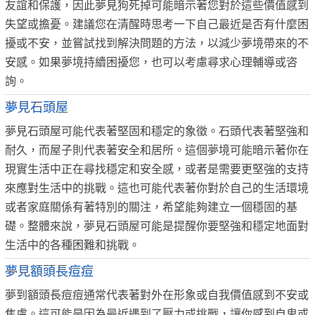
友誼和保護，因此夢見狗死掉可能暗示著您對於這些價值感到
失望或擔憂。建議您在清醒時思考一下自己最近是否有什麼困
擾或不安，並嘗試找到解決問題的方法，以減少夢境帶來的不
安感。如果夢境持續困擾您，也可以考慮尋求心理輔導或咨
詢。
夢見石頭屋
夢見石頭屋可能代表著堅固和穩定的象徵。石頭代表著堅強和
耐久，而屋子則代表著安全和居所。這個夢境可能暗示著你在
現實生活中正在尋找穩定和安全感，或者是需要更堅強的支持
來應對生活中的挑戰。這也可能代表著你對於自己的生活環境
或者家庭關係有著特別的關注，希望能夠建立一個穩固的基
礎。整體來說，夢見石頭屋可能是提醒你要堅強和穩定地面對
生活中的各種困難和挑戰。
夢見額頭長痘痘
夢到額頭長痘痘通常代表著對外在形象或自我價值感到不安或
焦慮。這可能是因為最近遇到了壓力或挑戰，讓你感到自卑或