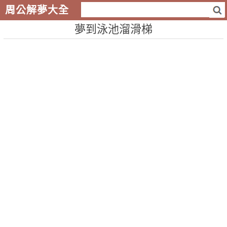
周公解夢大全
夢到泳池溜滑梯