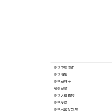
夢到中槍流血
夢到海龜
夢見廟柱子
解夢兒童
夢到大蜘蛛咬
夢見受階
夢見已故父親吃