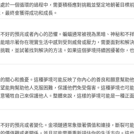
正處於一個循環的過程中，需要積極應對挑戰並堅定地朝著目標
戰，最終會獲得成功和成長。
些不好的預兆或者內心的恐懼。蝙蝠通常被視為黑暗、神秘和不
可能暗示著你在現實生活中感到受到威脅或壓力，需要面對和解
或挑戰，並試著找到解決的方法。如果這個夢境持續困擾著你，
人的關心和擔憂。這種夢境可能反映了你內心的善良和願意幫助
希望能夠幫助他人克服困難，保護他們免受傷害。這種夢境也可
願意犧牲自己來保護他人。整體來說，這樣的夢境可能是一種正
些不好的預兆或者變化。金項鏈通常象徵著價值和連接，斷裂可
你的價值觀或者關係，並且可能需要重新評估你的生活方向。這