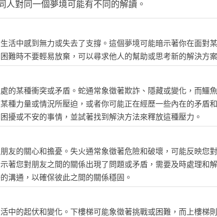
同人對同一個夢境可能有不同的解讀。
實生活中感到無力或失去了支撐。這個夢境可能暗示著你在面對
到困難時不要輕易放棄，可以尋求他人的幫助或思考新的解決方
深處的某種衝突或矛盾。蛇通常象徵著欺詐、隱藏或變化，而鱷
被某種力量或情況所壓迫，或者你可能正在經歷一些內在的矛盾
到困擾或不安的事情，並試著找到解決方法來釋放這種壓力。
對朋友的關心和擔憂。失火通常象徵著危險和破壞，可能反映您
暗示著您對朋友之間的關係出現了問題或矛盾，需要及時處理和
好的溝通，以確保彼此之間的關係穩固。
生活中的起伏和變化。下樓梯可能象徵著挑戰或困難，而上樓梯