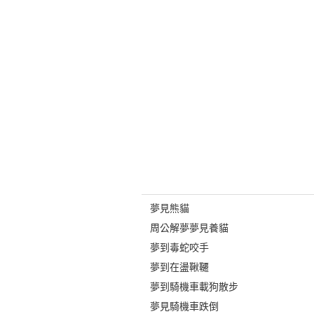
夢見熊貓
周公解夢夢見養貓
夢到毒蛇咬手
夢到在盪鞦韆
夢到騎機車載狗散步
夢見騎機車跌倒