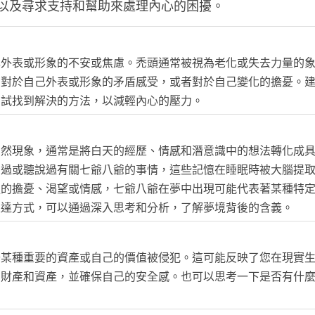
以及尋求支持和幫助來處理內心的困擾。
己外表或形象的不安或焦慮。禿頭通常被視為老化或失去力量的
您對於自己外表或形象的矛盾感受，或者對於自己變化的擔憂。
嘗試找到解決的方法，以減輕內心的壓力。
自然現象，通常是將白天的經歷、情感和潛意識中的想法轉化成
觸過或聽說過有關七爺八爺的事情，這些記憶在睡眠時被大腦提
處的擔憂、渴望或情感，七爺八爺在夢中出現可能代表著某種特
表達方式，可以通過深入思考和分析，了解夢境背後的含義。
去某種重要的資產或自己的價值被侵犯。這可能反映了您在現實
的財產和資產，並確保自己的安全感。也可以思考一下是否有什