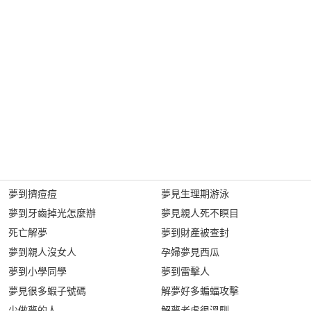
夢到擠痘痘
夢見生理期游泳
夢到牙齒掉光怎麼辦
夢見親人死不瞑目
死亡解夢
夢到財產被查封
夢到親人沒女人
孕婦夢見西瓜
夢到小學同學
夢到雷擊人
夢見很多蝦子號碼
解夢好多蝙蝠攻擊
少做夢的人
解夢老虎很溫馴