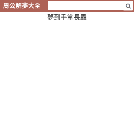
周公解夢大全
夢到手掌長蟲