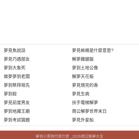
夢見魚說話
夢見蜥蜴是什麼意思?
夢見巧遇朋友
解夢雞腿飯
夢到大象死
夢到土地公像
做夢夢到老闆
解夢天花板
夢到祭拜祖先
夢見燒完的香
夢到殺
夢見生病
夢見前度男友
扶手電梯解夢
夢到地藏王廟
周公解夢世界末日
夢到考試猜題
夢見外星船
夢到小黑狗代表什麼 _2026周公解夢大全