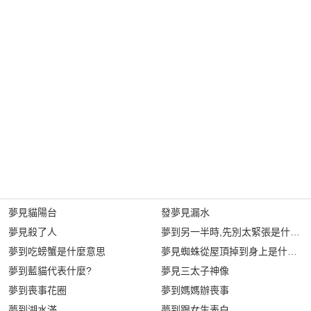
夢見貓陽台
發夢見漏水
夢見殺了人
夢到另一半時,先別太緊張是什麼意
夢到吃螃蟹是什麼意思
夢見蜘蛛從屋頂掉到身上是什麼意
夢到藍貓代表什麼?
夢見三太子神像
夢到喪事花圈
夢到媽媽辦喪事
夢到湖水滿
夢到跟女生表白