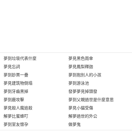
夢到垃圾代表什麼
夢見黑色雨傘
夢見忘詞
夢見鳳梨釋迦
夢到鈔票一疊
夢到抱別人的小孩
夢見建筑物倒塌
夢到游泳池
夢到牙齒黑掉
發夢夢見掉頭發
夢到鹿攻擊
夢到父親過世是什麼意思
夢見殺人魔追殺
夢見小貓受傷
解夢比蜜蜂叮
解夢過世的外公
夢到室友懷孕
做夢鬼