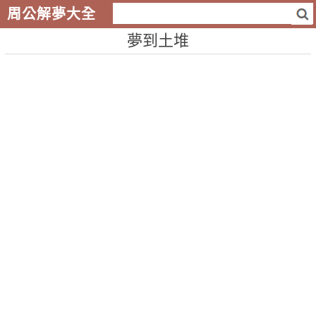
周公解夢大全
夢到土堆