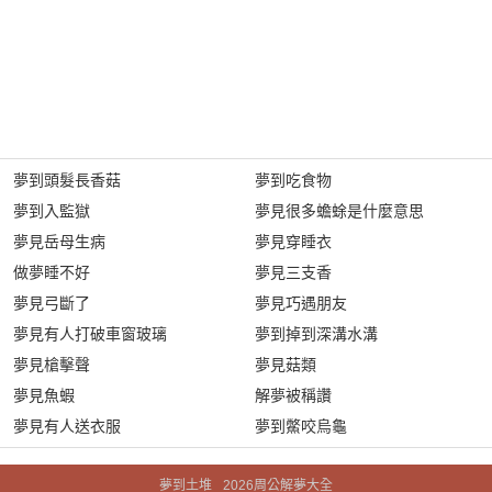
夢到頭髮長香菇
夢到吃食物
夢到入監獄
夢見很多蟾蜍是什麼意思
夢見岳母生病
夢見穿睡衣
做夢睡不好
夢見三支香
夢見弓斷了
夢見巧遇朋友
夢見有人打破車窗玻璃
夢到掉到深溝水溝
夢見槍擊聲
夢見菇類
夢見魚蝦
解夢被稱讚
夢見有人送衣服
夢到鱉咬烏龜
夢到土堆 _2026周公解夢大全