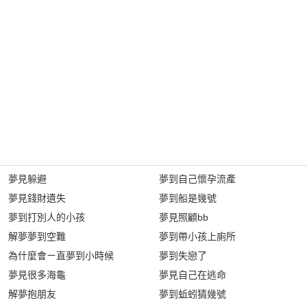
夢見躲避
夢到自己懷孕流產
夢見錢財遺失
夢到船是幾號
夢到打別人的小孩
夢見照顧bb
解夢夢到空難
夢到帶小孩上廁所
為什麼會ㄧ直夢到小時候
夢到失戀了
夢見很多海龜
夢見自己在逃命
解夢抱朋友
夢到蚯蚓猜幾號