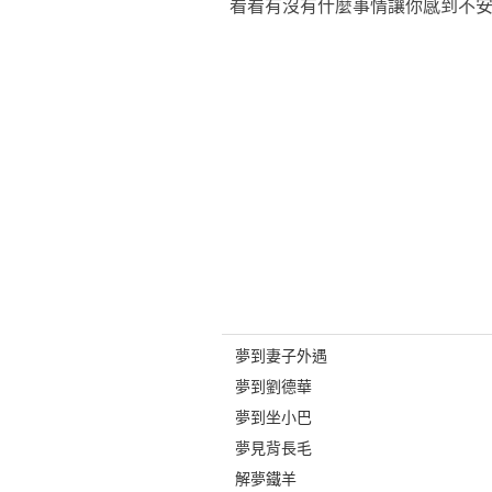
看看有沒有什麼事情讓你感到不
夢到妻子外遇
夢到劉德華
夢到坐小巴
夢見背長毛
解夢鐵羊