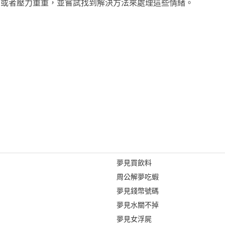
安或者壓力重重，並嘗試找到解決方法來處理這些情緒。
夢見買飲料
周公解夢吃蝦
夢見錢幣號碼
夢見水關不掉
夢見女浮屍