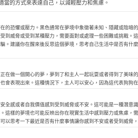
適當的方式來表達自己，以減輕壓力和焦慮。
潛在的恐懼或壓力。黑色通常在夢境中象徵著未知、隱藏或陰暗
到受到威脅或受到某種壓力，需要面對或處理一些困難或挑戰。
欺騙。建議你在醒來後反思這個夢境，思考自己生活中是否有什
它正在做一個開心的夢，夢到了和主人一起玩耍或者得到了美味
中也會表現出來。這種情況下，主人可以安心，因為這代表狗狗
的安全感或者自我價值感到受到威脅或不安。這可能是一種潛意
害。這樣的夢境也可能反映出你在現實生活中感到壓力或焦慮，
後可以思考一下最近是否有什麼事情讓你感到不安或者受到威脅