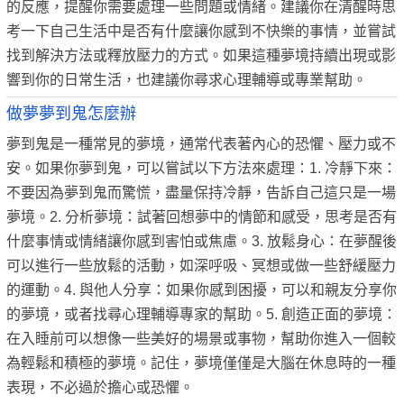
的反應，提醒你需要處理一些問題或情緒。建議你在清醒時思
考一下自己生活中是否有什麼讓你感到不快樂的事情，並嘗試
找到解決方法或釋放壓力的方式。如果這種夢境持續出現或影
響到你的日常生活，也建議你尋求心理輔導或專業幫助。
做夢夢到鬼怎麼辦
夢到鬼是一種常見的夢境，通常代表著內心的恐懼、壓力或不
安。如果你夢到鬼，可以嘗試以下方法來處理：1. 冷靜下來：
不要因為夢到鬼而驚慌，盡量保持冷靜，告訴自己這只是一場
夢境。2. 分析夢境：試著回想夢中的情節和感受，思考是否有
什麼事情或情緒讓你感到害怕或焦慮。3. 放鬆身心：在夢醒後
可以進行一些放鬆的活動，如深呼吸、冥想或做一些舒緩壓力
的運動。4. 與他人分享：如果你感到困擾，可以和親友分享你
的夢境，或者找尋心理輔導專家的幫助。5. 創造正面的夢境：
在入睡前可以想像一些美好的場景或事物，幫助你進入一個較
為輕鬆和積極的夢境。記住，夢境僅僅是大腦在休息時的一種
表現，不必過於擔心或恐懼。