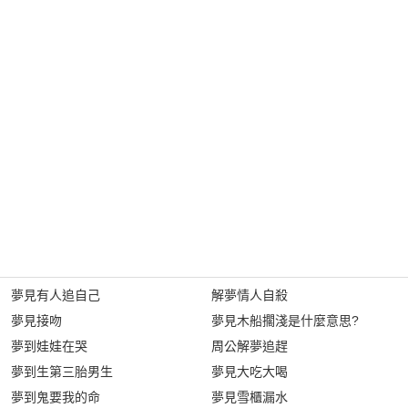
夢見有人追自己
解夢情人自殺
夢見接吻
夢見木船擱淺是什麼意思?
夢到娃娃在哭
周公解夢追趕
夢到生第三胎男生
夢見大吃大喝
夢到鬼要我的命
夢見雪櫃漏水