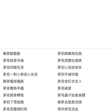
解夢腳震動
夢到蟑螂飛向我
夢見檢查牙齒
夢見買麵包蛋糕
夢見阿嬤在哭
夢到小孩尿很多
夢見一對小男孩小女孩
夢到手被咬傷
解夢腹部腫脹
夢見穿紅衣女人
夢見獨角甲蟲
夢見破屋
夢見開車轉彎
夢見蟲子鉆進身體
夢到下雪號碼
解夢去髮廊洗頭
夢見鳥籠裡的鳥
懷孕夢見流血