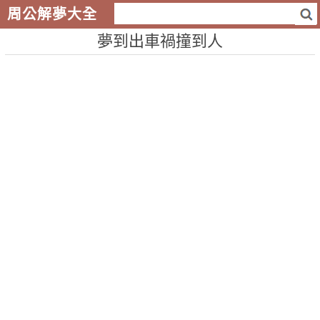
周公解夢大全
夢到出車禍撞到人