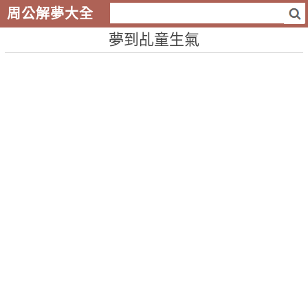
周公解夢大全
夢到乩童生氣