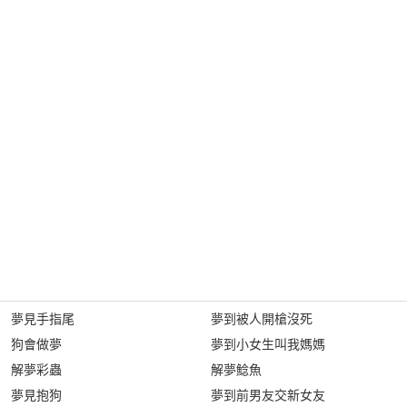
夢見手指尾
夢到被人開槍沒死
狗會做夢
夢到小女生叫我媽媽
解夢彩蟲
解夢鯰魚
夢見抱狗
夢到前男友交新女友