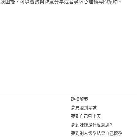
安或困擾，可以嘗試與親友分享或者尋求心理輔導的幫助。
跳樓解夢
夢見遲到考試
夢到自己飛上天
夢到妹妹是什麼意思?
夢到別人懷孕結果自己懷孕