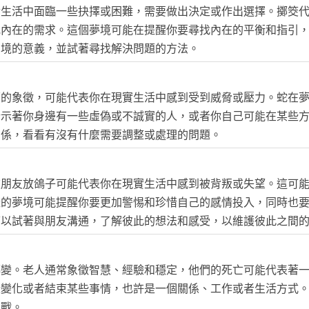
實生活中面臨一些抉擇或困難，需要做出決定或作出選擇。擲筊
或內在的需求。這個夢境可能在提醒你要尋找內在的平衡和指引
夢境的意義，並試著尋找解決問題的方法。
面的象徵，可能代表你在現實生活中感到受到威脅或壓力。蛇在
暗示著你身邊有一些虛偽或不誠實的人，或者你自己可能在某些
關係，看看有沒有什麼需要調整或處理的問題。
被朋友放鴿子可能代表你在現實生活中感到被背叛或失望。這可
樣的夢境可能提醒你要更加警惕和珍惜自己的感情投入，同時也
可以試著與朋友溝通，了解彼此的想法和感受，以維護彼此之間
轉變。老人通常象徵智慧、經驗和穩定，他們的死亡可能代表著
些變化或者結束某些事情，也許是一個關係、工作或者生活方式
挑戰。