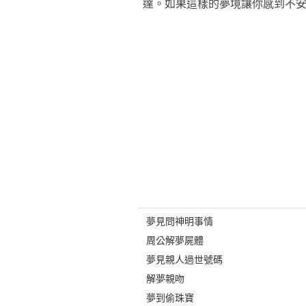
達。如果這樣的夢境讓你感到不
夢見問神明事情
周公解夢屍體
夢見親人過世號碼
解夢親吻
夢到偷珠寶