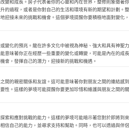
的改變和成長。房子代表著你的心靈和內在世界，整修則象徵著
提升的過程，或者是你對自己的生活和環境有新的期望和計劃。
好地迎接未來的挑戰和機會。這個夢境提醒你要積極地面對變化
變或變化的預兆。龍在許多文化中被視為神秘、強大和具有神聖
可能意味著你正在經歷一些重要的變化或轉變，可能是內在的成
住機會，發揮自己的潛力，迎接新的挑戰和機遇。
友之間的親密關係和友誼。這可能意味著你對朋友之間的連結感
重要性。這樣的夢境可能提醒你要更加珍惜和維護與朋友之間的
的探索和應對挑戰的能力。這樣的夢境可能暗示著您對於即將到
，相信自己的能力，並尋求支持和幫助。同時，也可以透過與伴