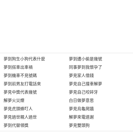
夢到狗生小狗代表什麼
夢到遭小偷是幾號
夢到搭車出車禍
同事夢到我懷孕了
夢到機車不見號碼
夢見家人借錢
夢到前男友打電話來
夢見自己撞車解夢
夢見中獎代表幾號
夢見自己咬碎牙
解夢火災煙
白日做夢意思
夢見虎頭蜂叮人
夢見烏龜爬牆
夢見過世親人過世
解夢來電道謝
夢到代替領獎
夢見雙頭狗