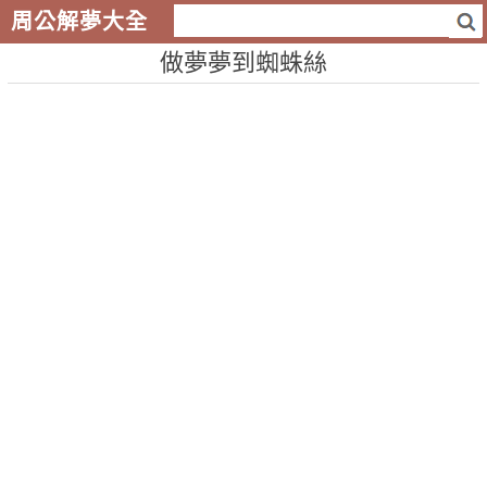
周公解夢大全
做夢夢到蜘蛛絲