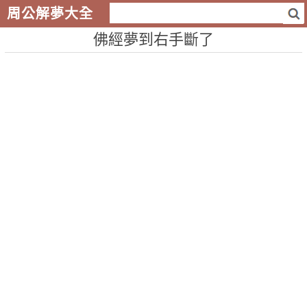
周公解夢大全
佛經夢到右手斷了