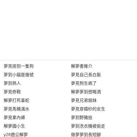
夢見撿到一隻狗
解夢書推介
夢到小貓是幾號
夢見自己長白髮
夢到熟人
夢見狗生病了
夢見修鞋
解夢夢到想喝酒
解夢打死毒蛇
夢見兄弟姐妹
夢見馬桶滿水
夢見穿婚紗的女生
夢見拿內褲
夢到野豬追
解夢國小生
夢到洗衣機被偷走
y28週公解夢
做夢夢到長短腳