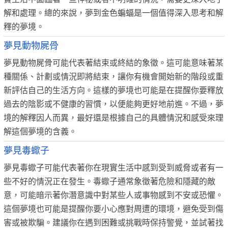
解和處理。總的來說，夢到金色蝙蝠是一個值得深入思考和解
釋的夢境。
夢見動物屍骨
夢見動物屍骨可能代表著結束或終結的象徵。這可能意味著某
種關係、計劃或情況即將結束，讓你有機會開始新的階段或重
新評估自己的生活方向。這樣的夢境也可能是在提醒你要釋放
過去的陰影或不健康的習慣，以便能夠更好地前進。不過，夢
境的解釋因人而異，最好還是根據自己的具體情況和感受來理
解這個夢境的含義。
夢見毒蠍子
夢見毒蠍子可能代表著你在現實生活中感到受到威脅或者有一
些不好的情況正在發生。毒蠍子通常象徵著危險和隱藏的敵
意，可能暗示著你潛意識中對某些人或事物感到不安或恐懼。
這個夢境也可能是提醒你要小心應對周遭的環境，避免受到傷
害或被欺騙。建議你在遇到困難或挑戰時保持警覺，並試著找