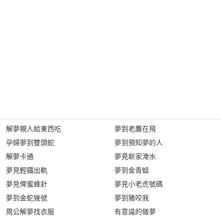
解夢親人給東西吃
夢到老鷹在飛
孕婦夢到雙頭蛇
夢到預知夢的人
解夢卡通
夢見新家淹水
夢見輕鐵出軌
夢到金青蛙
夢見俾蜜蜂針
夢見小老虎號碼
夢到金蛇幾號
夢到豬咬我
周公解夢找衣服
有意識的做夢