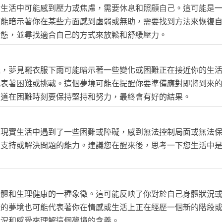
實生活中可能感到壓力或焦慮，需要休息和照顧自己。這可能是
可能暗示著你在某些方面感到虛弱或無助，需要找到方法來恢復
狀態，並尋找適合自己的方式來放鬆和舒緩壓力。
義，夢見曬衣服下雨可能暗示著一些變化或困難正在接近你的生
代表著困難或挑戰。這個夢境可能在提醒你要準備應對即將到來
知道在困難時刻要保持堅持和努力，最終會有好的結果。
在現實生活中遇到了一些困難或障礙，感到無法控制局面或無法
的支持或解決問題的能力。建議您在醒來後，思考一下您生活中
身體和生理健康的一種象徵。這可能反映了你對於自己身體狀況
樣的夢境也可能代表著你在情感或生活上正在經歷一個新的階段
情況和感受來理解這個夢境的含義。