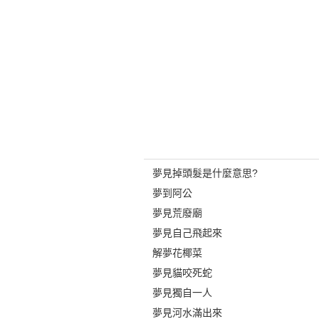
夢見掉頭髮是什麼意思?
夢到阿公
夢見荒廢廟
夢見自己飛起來
解夢花椰菜
夢見貓咬死蛇
夢見獨自一人
夢見河水滿出來